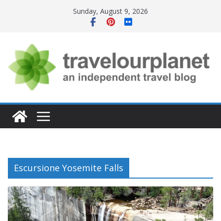
Skip
Sunday, August 9, 2026
to
content
Escursione Yosemite Falls