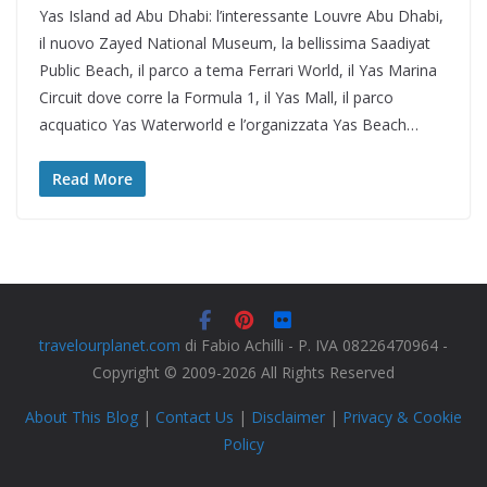
Yas Island ad Abu Dhabi: l’interessante Louvre Abu Dhabi,
il nuovo Zayed National Museum, la bellissima Saadiyat
Public Beach, il parco a tema Ferrari World, il Yas Marina
Circuit dove corre la Formula 1, il Yas Mall, il parco
acquatico Yas Waterworld e l’organizzata Yas Beach…
Read More
travelourplanet.com
di Fabio Achilli - P. IVA 08226470964 -
Copyright © 2009-2026 All Rights Reserved
About This Blog
|
Contact Us
|
Disclaimer
|
Privacy & Cookie
Policy