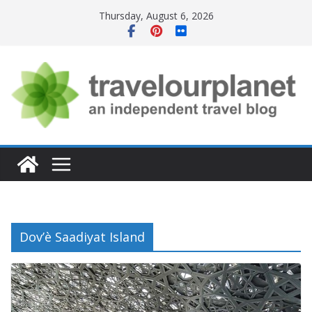
Skip
Thursday, August 6, 2026
to
content
Dov’è Saadiyat Island