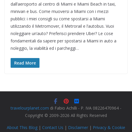
dall’aeroporto al centro di Miami e Miami Beach in taxi,
minivan e bus. Come muoversi a Miami con i mezzi
pubblici: i miei consigli su come spostarsi a Miami
utilizzando il Metromover, il Metrorail e l’autobus. Vuoi
noleggiare un’auto? Preferisci prendere Uber? Le cose
fondamentali da sapere per spostarsi a Miami in auto a
noleggio, la viabilità ed i parcheggi…
Read More
travelourplanet.com
di Fabio Achilli - P. IVA 08226470964 -
Copyright © 2009-2026 All Rights Reserved
About This Blog
|
Contact Us
|
Disclaimer
|
Privacy & Cookie