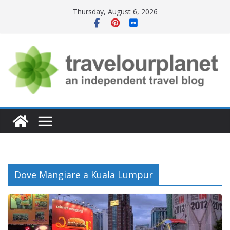
Skip
Thursday, August 6, 2026
to
content
Dove Mangiare a Kuala Lumpur