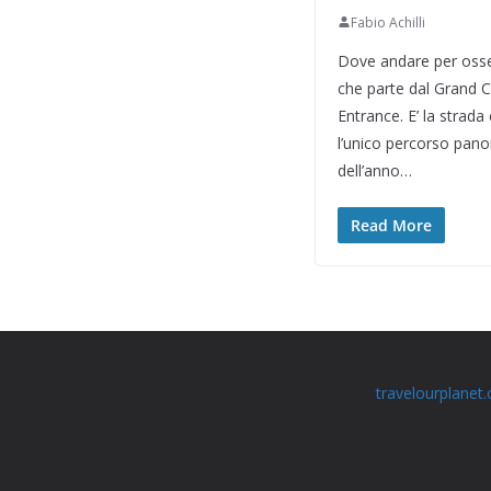
Fabio Achilli
Dove andare per osser
che parte dal Grand C
Entrance. E’ la strad
l’unico percorso pano
dell’anno…
Read More
travelourplanet