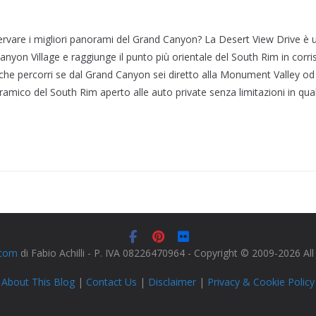
vare i migliori panorami del Grand Canyon? La Desert View Drive è u
anyon Village e raggiunge il punto più orientale del South Rim in corr
a che percorri se dal Grand Canyon sei diretto alla Monument Valley od 
ramico del South Rim aperto alle auto private senza limitazioni in qua
.com
di Fabio Achilli - P. IVA 08226470964 - Copyright © 2009-2026 Al
About This Blog
|
Contact Us
|
Disclaimer
|
Privacy & Cookie Policy