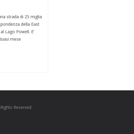
na strada di 25 miglia
ispondenza della East
al Lago Powell. E’
lsiasi mese
l Rights Reserved