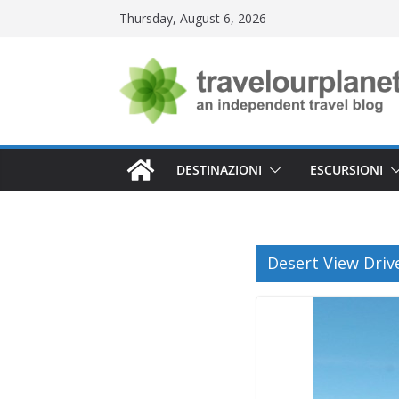
Skip
Thursday, August 6, 2026
to
content
DESTINAZIONI
ESCURSIONI
Desert View Driv