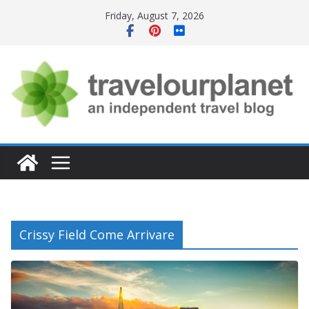
Skip
Friday, August 7, 2026
to
content
Crissy Field Come Arrivare