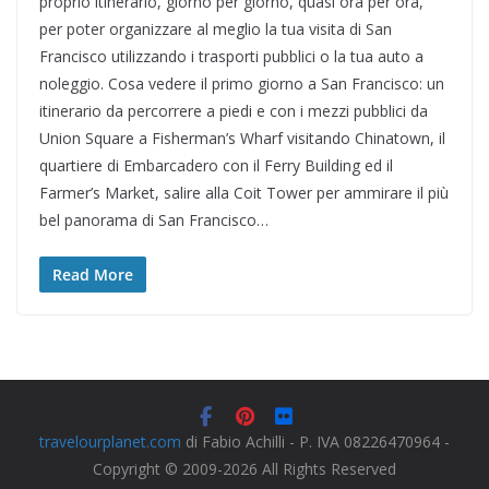
proprio itinerario, giorno per giorno, quasi ora per ora,
per poter organizzare al meglio la tua visita di San
Francisco utilizzando i trasporti pubblici o la tua auto a
noleggio. Cosa vedere il primo giorno a San Francisco: un
itinerario da percorrere a piedi e con i mezzi pubblici da
Union Square a Fisherman’s Wharf visitando Chinatown, il
quartiere di Embarcadero con il Ferry Building ed il
Farmer’s Market, salire alla Coit Tower per ammirare il più
bel panorama di San Francisco…
Read More
travelourplanet.com
di Fabio Achilli - P. IVA 08226470964 -
Copyright © 2009-2026 All Rights Reserved