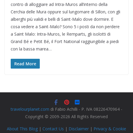
contro di alloggiare ad Intra-Muros all’interno della
Cerchia delle Mura oppure sul lungomare di Sillon, con gli
alberghi più validi e belli di Saint-Malo dove dormire. E
cosa vedere a Saint-Malo? Sono 5 i posti da non perdere
a Saint Malo: Intra-Muros, le Remparts, gli isolotti di
Grand Bé e Petit Bé, il Fort National raggiungibile a piedi
con la bassa marea…
Read More
travelourplanet.com
di Fabio Achilli - P. IVA 08226470964 -
Copyright © 2009-2026 All Rights Reserved
About This Blog
|
Contact Us
|
Disclaimer
|
Privacy & Cookie