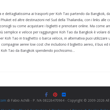
a e dettagliatissima ai trasporti per Koh Tao partendo da Bangkok, 
huket ed altre destinazioni nel Sud della Thailandia, con i links alle
 consigli su come acquistare i biglietti e prenotare online. Ma come a
iù semplice e veloce per raggiungere Koh Tao da Bangkok è volare 
 Koh Tao in traghetto o barca veloce, in alternativa puoi utilizzare 
e compagnie aeree low cost che includono il biglietto aereo, il bus ed i
e a Koh Tao da Bangkok spendendo pochissimo…
.com
di Fabio Achilli - P. IVA 08226470964 - Copyright © 2009-2026 Al