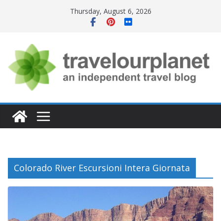
Skip
Thursday, August 6, 2026
to
content
Colorado River Escursioni Intera Giornata