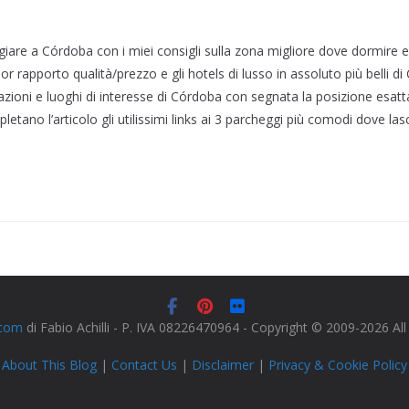
iare a Córdoba con i miei consigli sulla zona migliore dove dormire e gli
lior rapporto qualità/prezzo e gli hotels di lusso in assoluto più belli d
azioni e luoghi di interesse di Córdoba con segnata la posizione esatta 
letano l’articolo gli utilissimi links ai 3 parcheggi più comodi dove lasc
.com
di Fabio Achilli - P. IVA 08226470964 - Copyright © 2009-2026 Al
About This Blog
|
Contact Us
|
Disclaimer
|
Privacy & Cookie Policy