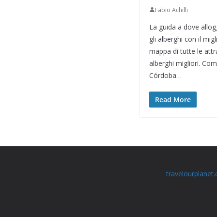
Fabio Achilli
La guida a dove allogg
gli alberghi con il mig
mappa di tutte le attr
alberghi migliori. Comp
Córdoba…
Read More
travelourplanet