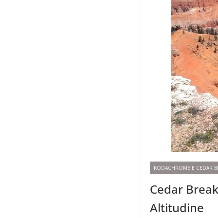
KODACHROME E CEDAR B
Cedar Breaks
Altitudine