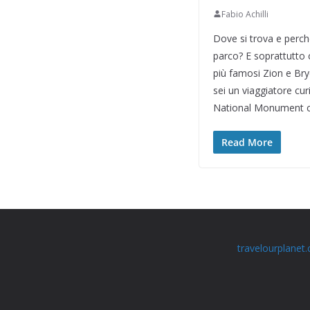
Fabio Achilli
Dove si trova e perch
parco? E soprattutto c
più famosi Zion e Bry
sei un viaggiatore cu
National Monument c
Read More
travelourplanet