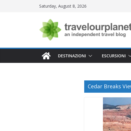
Skip
Saturday, August 8, 2026
to
content
DESTINAZIONI
ESCURSIONI
Cedar Breaks Vi