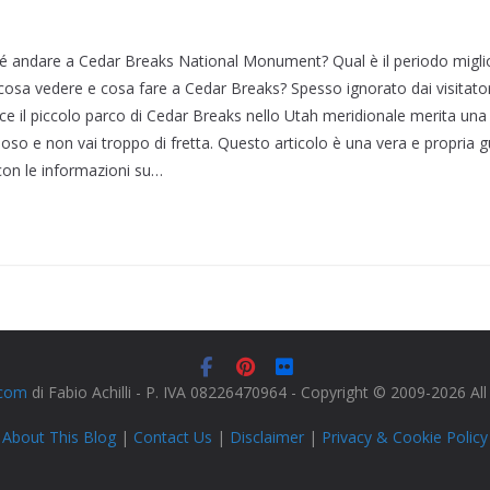
é andare a Cedar Breaks National Monument? Qual è il periodo migliore
osa vedere e cosa fare a Cedar Breaks? Spesso ignorato dai visitatori d
ce il piccolo parco di Cedar Breaks nello Utah meridionale merita una 
rioso e non vai troppo di fretta. Questo articolo è una vera e propria
on le informazioni su…
.com
di Fabio Achilli - P. IVA 08226470964 - Copyright © 2009-2026 Al
About This Blog
|
Contact Us
|
Disclaimer
|
Privacy & Cookie Policy