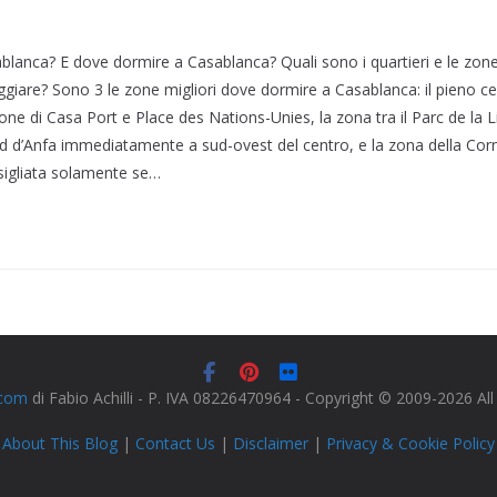
lanca? E dove dormire a Casablanca? Quali sono i quartieri e le zone 
giare? Sono 3 le zone migliori dove dormire a Casablanca: il pieno c
ione di Casa Port e Place des Nations-Unies, la zona tra il Parc de la 
d d’Anfa immediatamente a sud-ovest del centro, e la zona della Corn
sigliata solamente se…
.com
di Fabio Achilli - P. IVA 08226470964 - Copyright © 2009-2026 Al
About This Blog
|
Contact Us
|
Disclaimer
|
Privacy & Cookie Policy