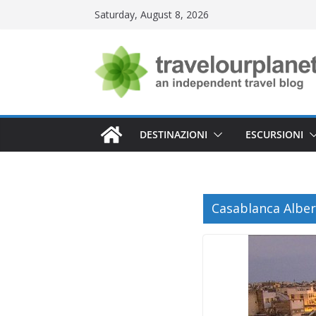
Skip
Saturday, August 8, 2026
to
content
DESTINAZIONI
ESCURSIONI
Casablanca Alberg