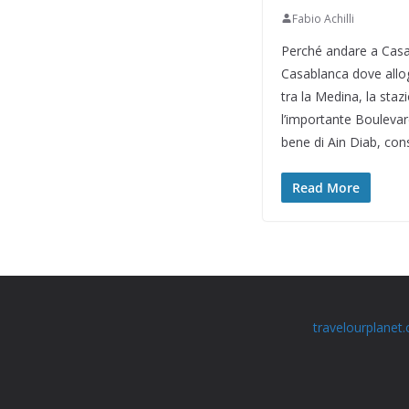
Fabio Achilli
Perché andare a Casab
Casablanca dove allog
tra la Medina, la staz
l’importante Boulevar
bene di Ain Diab, con
Read More
travelourplanet