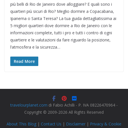
più belli di Rio de Janeiro dove alloggiare? E quali sono i
quartieri più sicuri di Rio? Meglio dormire a Copacabana,
Ipanema o Santa Teresa? La tua guida dettagliatissima ai
5 migliori quartieri dove dormire a Rio de Janeiro con le
informazioni complete, tutti i pro e tutti i contro di ogni
quartiere e le valutazioni da fare riguardo la posizione,
l’atmosfera e la sicurezza…
Read More
travelourplanet.com
di Fabio Achilli - P. IVA 08226470964 -
Copyright © 2009-2026 All Rights Reserved
About This Blog
|
Contact Us
|
Disclaimer
|
Privacy & Cookie