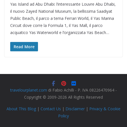
Yas Island ad Abu Dhabi: l’interessante Louvre Abu Dhabi,
il nuovo Zayed National Museum, la bellissima Saadiyat
Public Beach, il parco a tema Ferrari World, il Yas Marina
Circuit dove corre la Formula 1, il Yas Mall, il parco
acquatico Yas Waterworld e l’organizzata Yas Beach…
Read More
travelourplanet.com
di Fabio Achilli - P. IVA 08226470964 -
Copyright © 2009-2026 All Rights Reserved
About This Blog
|
Contact Us
|
Disclaimer
|
Privacy & Cookie
Policy