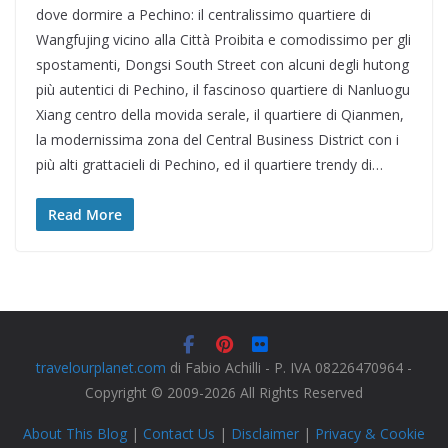
dove dormire a Pechino: il centralissimo quartiere di
Wangfujing vicino alla Città Proibita e comodissimo per gli
spostamenti, Dongsi South Street con alcuni degli hutong
più autentici di Pechino, il fascinoso quartiere di Nanluogu
Xiang centro della movida serale, il quartiere di Qianmen,
la modernissima zona del Central Business District con i
più alti grattacieli di Pechino, ed il quartiere trendy di…
Read More
travelourplanet.com
di Fabio Achilli - P. IVA 08226470964 -
Copyright © 2009-2026 All Rights Reserved
About This Blog
|
Contact Us
|
Disclaimer
|
Privacy & Cookie