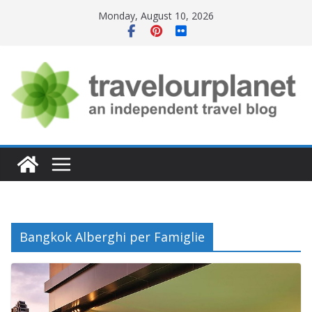
Skip
Monday, August 10, 2026
to
content
Bangkok Alberghi per Famiglie