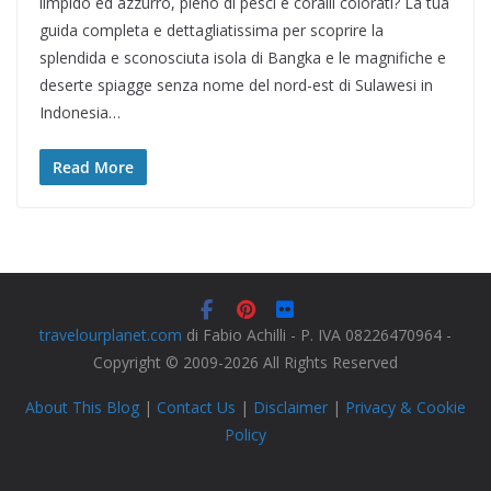
limpido ed azzurro, pieno di pesci e coralli colorati? La tua
guida completa e dettagliatissima per scoprire la
splendida e sconosciuta isola di Bangka e le magnifiche e
deserte spiagge senza nome del nord-est di Sulawesi in
Indonesia…
Read More
travelourplanet.com
di Fabio Achilli - P. IVA 08226470964 -
Copyright © 2009-2026 All Rights Reserved
About This Blog
|
Contact Us
|
Disclaimer
|
Privacy & Cookie
Policy