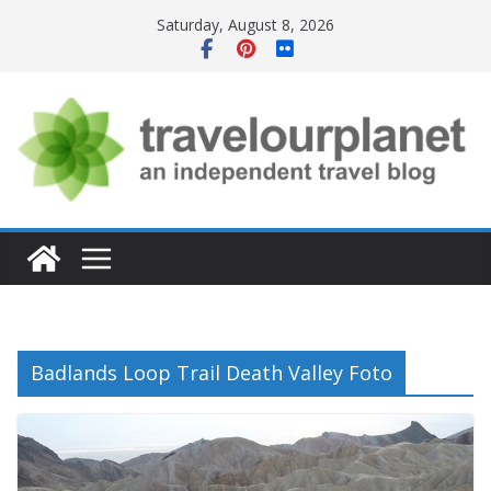
Skip
Saturday, August 8, 2026
to
content
Badlands Loop Trail Death Valley Foto