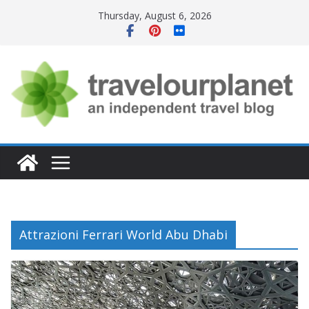
Skip
Thursday, August 6, 2026
to
content
Attrazioni Ferrari World Abu Dhabi