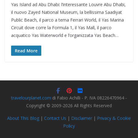
Yas Island ad Abu Dhabi: l’interessante Louvre Abu Dhabi,
il nuovo Zayed National Museum, la bellissima Saadiyat
Public Beach, il parco a tema Ferrari World, il Yas Marina
Circuit dove corre la Formula 1, il Yas Mall, il parco
acquatico Yas Waterworld e l’organizzata Yas Beach…
Read More
travelourplanet.com
di Fabio Achilli - P. IVA 08226470964 -
Copyright © 2009-2026 All Rights Reserved
About This Blog
|
Contact Us
|
Disclaimer
|
Privacy & Cookie
Policy