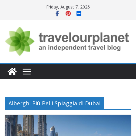
Skip
Friday, August 7, 2026
to
content
Alberghi Più Belli Spiaggia di Dubai