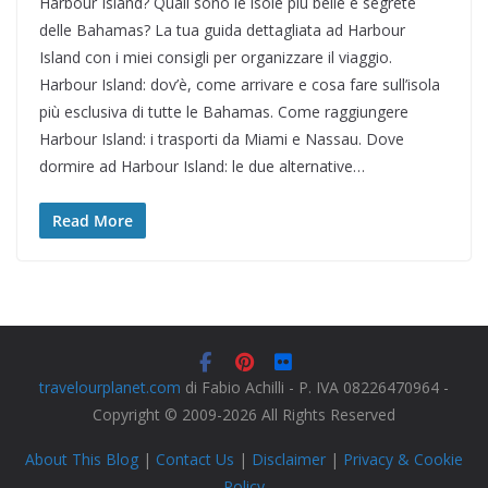
Harbour Island? Quali sono le isole più belle e segrete
delle Bahamas? La tua guida dettagliata ad Harbour
Island con i miei consigli per organizzare il viaggio.
Harbour Island: dov’è, come arrivare e cosa fare sull’isola
più esclusiva di tutte le Bahamas. Come raggiungere
Harbour Island: i trasporti da Miami e Nassau. Dove
dormire ad Harbour Island: le due alternative…
Read More
travelourplanet.com
di Fabio Achilli - P. IVA 08226470964 -
Copyright © 2009-2026 All Rights Reserved
About This Blog
|
Contact Us
|
Disclaimer
|
Privacy & Cookie
Policy