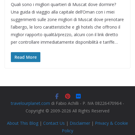
Quali sono i migliori quartieri di Muscat dove dormire?
Una guida di viaggio alla capitale dell’Oman con i miei
suggerimenti sulle zone migliori di Muscat dove prenotare
l’albergo, le loro caratteristiche e gli hotels che offrono il
miglior rapporto qualità/prezzo, alcuni con il link diretto
per controllare immediatamente disponibilità e tariffe…
Read More
travelourplanet.com
di Fabio Achilli - P. IVA 08226470964 -
Copyright © 2009-2026 All Rights Reserved
About This Blog
|
Contact Us
|
Disclaimer
|
Privacy & Cookie
Policy