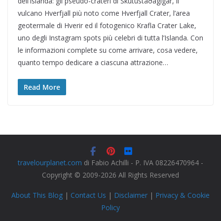
dell’Islanda: gli pseudo-crateri di Skútustaðagígar, il
vulcano Hverfjall più noto come Hverfjall Crater, l’area
geotermale di Hverir ed il fotogenico Krafla Crater Lake,
uno degli Instagram spots più celebri di tutta l’Islanda. Con
le informazioni complete su come arrivare, cosa vedere,
quanto tempo dedicare a ciascuna attrazione…
Read More
travelourplanet.com
di Fabio Achilli - P. IVA 08226470964 -
Copyright © 2009-2026 All Rights Reserved
About This Blog
|
Contact Us
|
Disclaimer
|
Privacy & Cookie
Policy