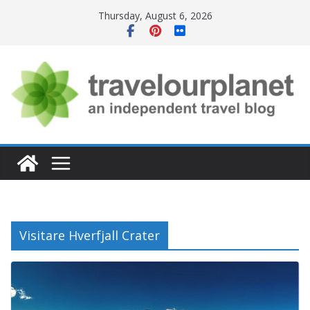
Skip
Thursday, August 6, 2026
to
content
Visitare Hverfjall Crater