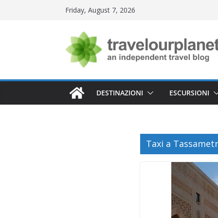
Skip
Friday, August 7, 2026
to
content
DESTINAZIONI
ESCURSIONI
Taxi a Tassamet