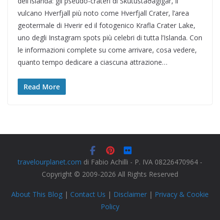
dell’Islanda: gli pseudo-crateri di Skútustaðagígar, il
vulcano Hverfjall più noto come Hverfjall Crater, l’area
geotermale di Hverir ed il fotogenico Krafla Crater Lake,
uno degli Instagram spots più celebri di tutta l’Islanda. Con
le informazioni complete su come arrivare, cosa vedere,
quanto tempo dedicare a ciascuna attrazione…
Read More
travelourplanet.com
di Fabio Achilli - P. IVA 08226470964 -
Copyright © 2009-2026 All Rights Reserved
About This Blog
|
Contact Us
|
Disclaimer
|
Privacy & Cookie
Policy