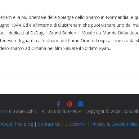
ham è la più orientale delle Spiagge dello Sbarco in Normandia, è qu
 giugno 1944. Ed è all’interno di Ouistreham che puoi visitare uno dei mu
 quelli dedicati al D-Day, il Grand Bunker | Musée du Mur de l’Atlantique.
 tedesco di guardia all’estuario del fiume Orne ed ospita il mezzo da s
a dello sbarco ad Omaha nel film Salvate il Soldato Ryan…
.com
di Fabio Achilli - P. IVA 08226470964 - Copyright © 2009-2026 Al
About This Blog
|
Contact Us
|
Disclaimer
|
Privacy & Cookie Policy