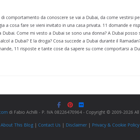
 di comportamento da conoscere se vai a Dubai, da come vestirsi pe
gia a cosa fare se vieni invitato in una casa privata. 11 domande e ri
 a Dubai. Come mi vesto a Dubai se sono una donna? A Dubai posso st
 alcol a Dubai? E la droga? Cosa succede a Dubai durante il Ramadan
mande, 11 risposte e tante cose da sapere su come comportarsi a D
.com
di Fabio Achilli - P. IVA 08226470964 - Copyright © 2009-2026 Al
About This Blog
|
Contact Us
|
Disclaimer
|
Privacy & Cookie Policy