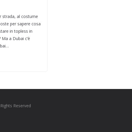
r strada, al costume
sposte per sapere cosa
are in topless in
? Ma a Dubai c’è
ubai…
l Rights Reserved