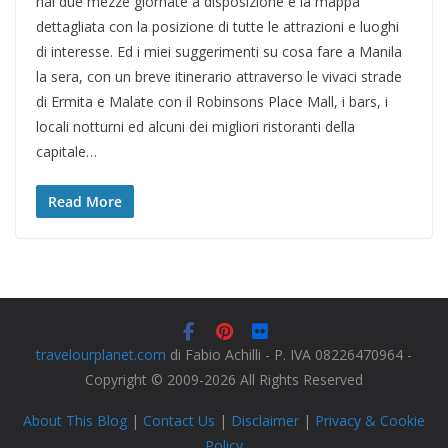
hai due mezze giornate a disposizione e la mappa
dettagliata con la posizione di tutte le attrazioni e luoghi
di interesse. Ed i miei suggerimenti su cosa fare a Manila
la sera, con un breve itinerario attraverso le vivaci strade
di Ermita e Malate con il Robinsons Place Mall, i bars, i
locali notturni ed alcuni dei migliori ristoranti della
capitale…
Read More
travelourplanet.com
di Fabio Achilli - P. IVA 08226470964 -
Copyright © 2009-2026 All Rights Reserved
About This Blog
|
Contact Us
|
Disclaimer
|
Privacy & Cookie
Policy