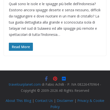
Quali sono le isole e le spiagge più belle dell’Indonesia?
Esistono ancora spiagge deserte e senza nessuno, difficili
da raggiungere e dove nuotare in un mare di cristallo? La
tua guida dettagliata alla grande e sconosciuta isola di
Selayar nel sud di Sulawesi ed alle spiagge più remote e
spettacolari di tutta l’Indonesia…
Read More
travelourplanet.com
di Fabio Achilli - P. IVA 08226470964 -
Copyright © 2009-2026 All Rights Reserved
About This Blog
|
Contact Us
|
Disclaimer
|
Privacy & Cookie
Policy