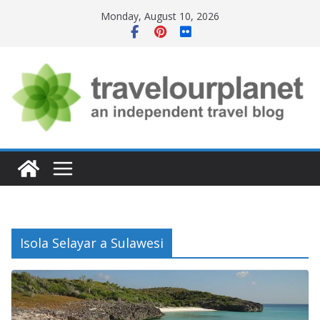
Skip
Monday, August 10, 2026
to
content
Isola Selayar a Sulawesi