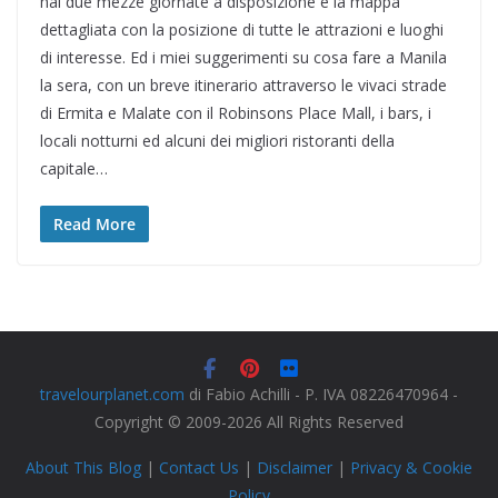
hai due mezze giornate a disposizione e la mappa
dettagliata con la posizione di tutte le attrazioni e luoghi
di interesse. Ed i miei suggerimenti su cosa fare a Manila
la sera, con un breve itinerario attraverso le vivaci strade
di Ermita e Malate con il Robinsons Place Mall, i bars, i
locali notturni ed alcuni dei migliori ristoranti della
capitale…
Read More
travelourplanet.com
di Fabio Achilli - P. IVA 08226470964 -
Copyright © 2009-2026 All Rights Reserved
About This Blog
|
Contact Us
|
Disclaimer
|
Privacy & Cookie
Policy