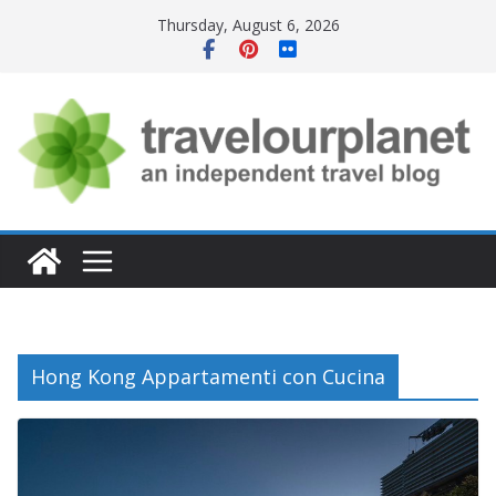
Skip
Thursday, August 6, 2026
to
content
Hong Kong Appartamenti con Cucina