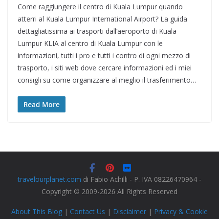
Come raggiungere il centro di Kuala Lumpur quando
atterri al Kuala Lumpur International Airport? La guida
dettagliatissima ai trasporti dall’aeroporto di Kuala
Lumpur KLIA al centro di Kuala Lumpur con le
informazioni, tutti i pro e tutti i contro di ogni mezzo di
trasporto, i siti web dove cercare informazioni ed i miei
consigli su come organizzare al meglio il trasferimento…
Read More
travelourplanet.com
di Fabio Achilli - P. IVA 08226470964 -
Copyright © 2009-2026 All Rights Reserved
About This Blog
|
Contact Us
|
Disclaimer
|
Privacy & Cookie