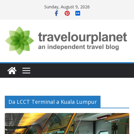
Skip
Sunday, August 9, 2026
to
content
Da LCCT Terminal a Kuala Lumpur