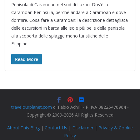
Penisola di Caramoan nel sud di Luzon. Dov’è la
Caramoan Peninsula, perché andare a Caramoan e dove
dormire. Cosa fare a Caramoan: la descrizione dettagliata
delle escursioni in barca alle isole più belle della penisola
alla scoperta delle spiagge meno turistiche delle
Filippine…
Read More
travelourplanet.com
di Fabio Achilli - P. IVA 08226470964 -
Copyright © 2009-2026 All Rights Reserved
About This Blog
|
Contact Us
|
Disclaimer
|
Privacy & Cookie
Policy