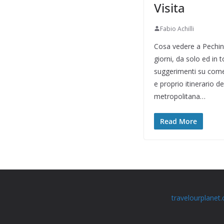
Visita
Fabio Achilli
Cosa vedere a Pechino
giorni, da solo ed in 
suggerimenti su come
e proprio itinerario d
metropolitana…
Read More
travelourplanet