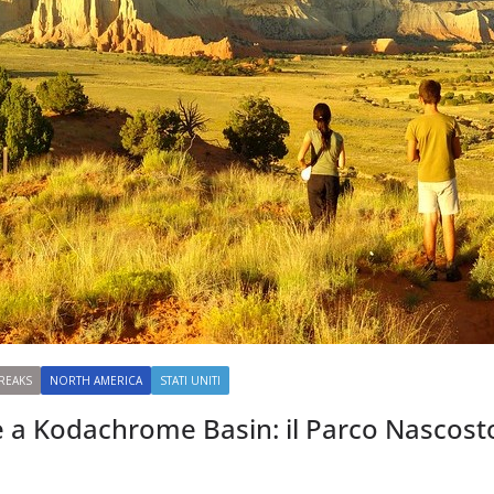
REAKS
NORTH AMERICA
STATI UNITI
 a Kodachrome Basin: il Parco Nascosto