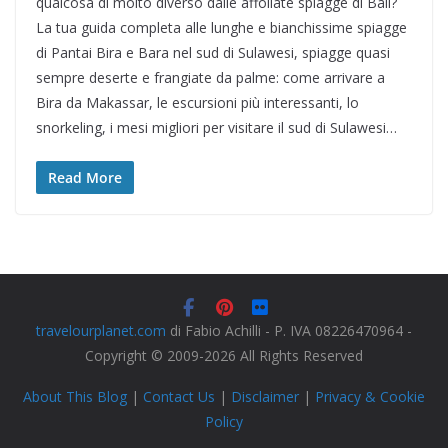
qualcosa di molto diverso dalle affollate spiagge di Bali?
La tua guida completa alle lunghe e bianchissime spiagge
di Pantai Bira e Bara nel sud di Sulawesi, spiagge quasi
sempre deserte e frangiate da palme: come arrivare a
Bira da Makassar, le escursioni più interessanti, lo
snorkeling, i mesi migliori per visitare il sud di Sulawesi…
Read More
travelourplanet.com
di Fabio Achilli - P. IVA 08226470964 -
Copyright © 2009-2026 All Rights Reserved
About This Blog
|
Contact Us
|
Disclaimer
|
Privacy & Cookie
Policy