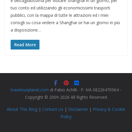
e dettagliatissima per visitare Shanghai in un giorno, per
tuo conto ed utilizzando gli economicissimi trasporti
pubblici, con la mappa di tutte le attrazioni ed i miei
consigli su cosa vedere a Shanghai se hai un giorno in più
a disposizione…
Read More
travelourplanet.com
di Fabio Achilli - P. IVA 08226470964 -
Copyright © 2009-2026 All Rights Reserved
About This Blog
|
Contact Us
|
Disclaimer
|
Privacy & Cookie
Policy