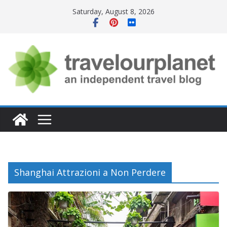
Skip
Saturday, August 8, 2026
to
content
Shanghai Attrazioni a Non Perdere