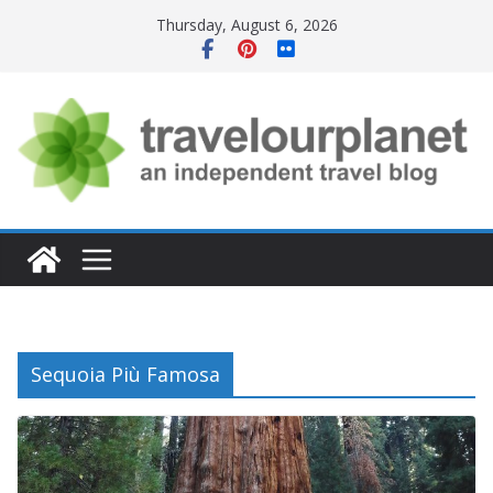
Skip
Thursday, August 6, 2026
to
content
Sequoia Più Famosa