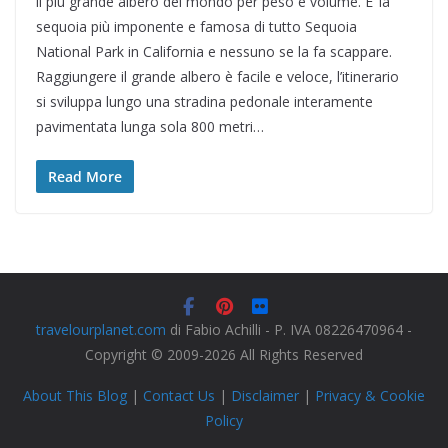
il più grande albero del mondo per peso e volume. E’ la
sequoia più imponente e famosa di tutto Sequoia
National Park in California e nessuno se la fa scappare.
Raggiungere il grande albero è facile e veloce, l’itinerario
si sviluppa lungo una stradina pedonale interamente
pavimentata lunga sola 800 metri…
Read More
travelourplanet.com
di Fabio Achilli - P. IVA 08226470964 -
Copyright © 2009-2026 All Rights Reserved
About This Blog
|
Contact Us
|
Disclaimer
|
Privacy & Cookie
Policy