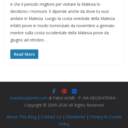
è che il periodo migliore per visitare la Malesia lo
decidono i monsoni. E dipende anche da dove tu vuoi
andare in Malesia. Lungo la costa orientale della Malesia
infatti piove in modo torrenziale da novembre a gennaio
mentre sulla costa occidentale della Malesia piove da
giugno ad ottobre…
Read More
travelourplanet.com
di Fabio Achilli - P. IVA 08226470964 -
Copyright © 2009-2026 All Rights Reserved
About This Blog
|
Contact Us
|
Disclaimer
|
Privacy & Cookie
Policy