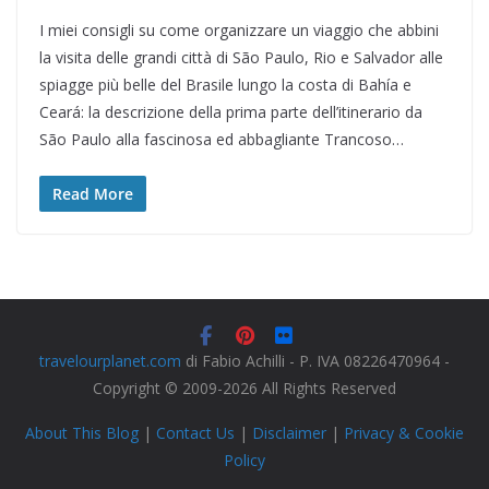
I miei consigli su come organizzare un viaggio che abbini
la visita delle grandi città di São Paulo, Rio e Salvador alle
spiagge più belle del Brasile lungo la costa di Bahía e
Ceará: la descrizione della prima parte dell’itinerario da
São Paulo alla fascinosa ed abbagliante Trancoso…
Read More
travelourplanet.com
di Fabio Achilli - P. IVA 08226470964 -
Copyright © 2009-2026 All Rights Reserved
About This Blog
|
Contact Us
|
Disclaimer
|
Privacy & Cookie
Policy