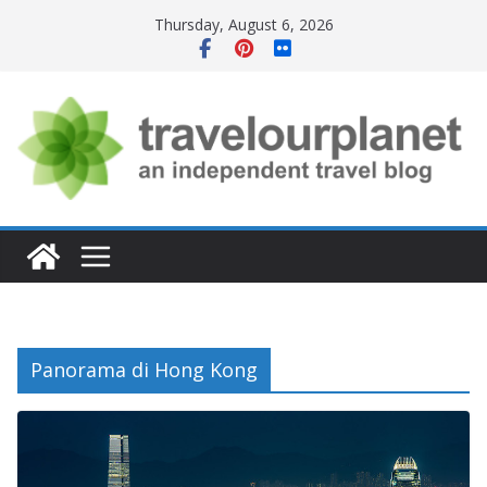
Skip
Thursday, August 6, 2026
to
content
Panorama di Hong Kong