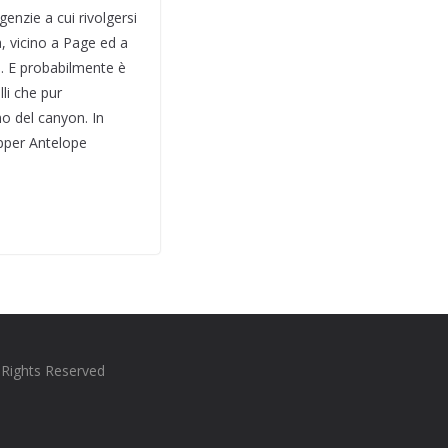
enzie a cui rivolgersi
a, vicino a Page ed a
ti. E probabilmente è
lli che pur
no del canyon. In
Upper Antelope
l Rights Reserved