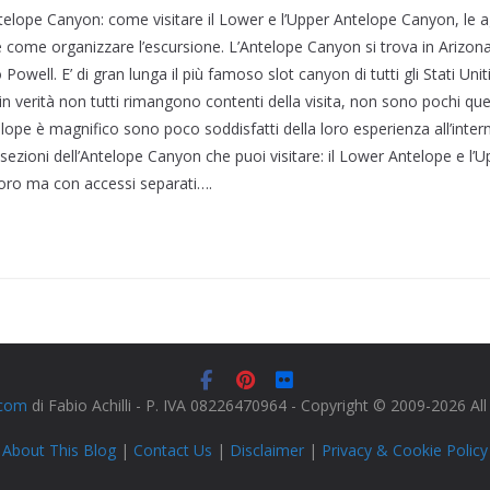
ntelope Canyon: come visitare il Lower e l’Upper Antelope Canyon, le ag
 e come organizzare l’escursione. L’Antelope Canyon si trova in Arizon
Powell. E’ di gran lunga il più famoso slot canyon di tutti gli Stati Uni
 in verità non tutti rimangono contenti della visita, non sono pochi que
lope è magnifico sono poco soddisfatti della loro esperienza all’inter
sezioni dell’Antelope Canyon che puoi visitare: il Lower Antelope e l’
 loro ma con accessi separati….
.com
di Fabio Achilli - P. IVA 08226470964 - Copyright © 2009-2026 Al
About This Blog
|
Contact Us
|
Disclaimer
|
Privacy & Cookie Policy