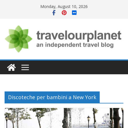
Skip
Monday, August 10, 2026
to
content
Discoteche per bambini a New York