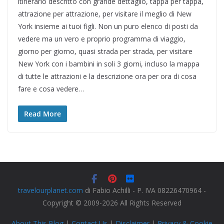
itinerario descritto con grande dettaglio, tappa per tappa,
attrazione per attrazione, per visitare il meglio di New
York insieme ai tuoi figli. Non un puro elenco di posti da
vedere ma un vero e proprio programma di viaggio,
giorno per giorno, quasi strada per strada, per visitare
New York con i bambini in soli 3 giorni, incluso la mappa
di tutte le attrazioni e la descrizione ora per ora di cosa
fare e cosa vedere…
Read More
travelourplanet.com
di Fabio Achilli - P. IVA 08226470964 -
Copyright © 2009-2026 All Rights Reserved
About This Blog
|
Contact Us
|
Disclaimer
|
Privacy & Cookie