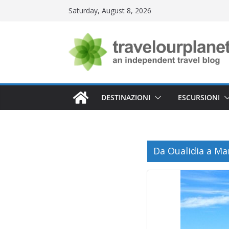
Skip
Saturday, August 8, 2026
to
content
DESTINAZIONI
ESCURSIONI
Da Oualidia a Ma