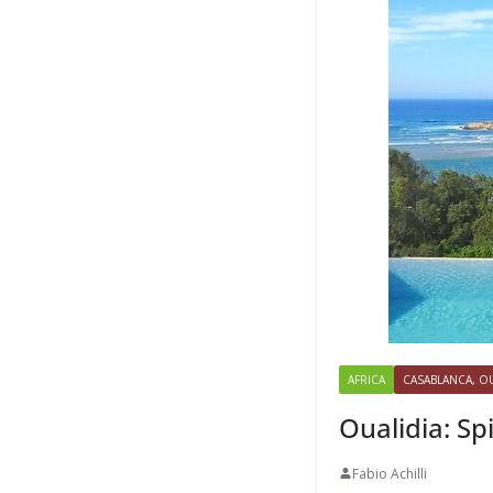
AFRICA
CASABLANCA, OU
Oualidia: Sp
Fabio Achilli